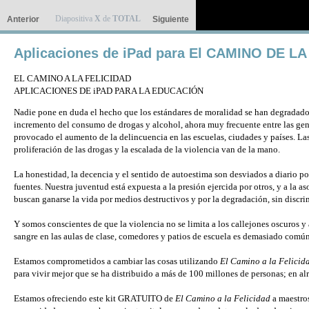
Diapositiva
X
de
TOTAL
Anterior
Siguiente
Aplicaciones de iPad para El CAMINO DE L
EL CAMINO A LA FELICIDAD
APLICACIONES DE iPAD PARA LA EDUCACIÓN
Nadie pone en duda el hecho que los estándares de moralidad se han degradado 
incremento del consumo de drogas y alcohol, ahora muy frecuente entre las ge
provocado el aumento de la delincuencia en las escuelas, ciudades y países. Las
proliferación de las drogas y la escalada de la violencia van de la mano.
La honestidad, la decencia y el sentido de autoestima son desviados a diario p
fuentes. Nuestra juventud está expuesta a la presión ejercida por otros, y a la 
buscan ganarse la vida por medios destructivos y por la degradación, sin discri
Y somos conscientes de que la violencia no se limita a los callejones oscuros y a
sangre en las aulas de clase, comedores y patios de escuela es demasiado común
Estamos comprometidos a cambiar las cosas utilizando
El Camino a la Felicid
para vivir mejor que se ha distribuido a más de 100 millones de personas; en a
Estamos ofreciendo este kit GRATUITO de
El Camino a la Felicidad
a maestros