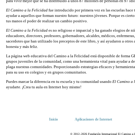
para vivir mejor que se ha distribuido a unos 87 millones de personas en 97 idi
El Camino a la Felicidad
fue introducido por primera vez en las escuelas hace t
ayudar a aquellos que forman nuestro futuro: nuestros jóvenes. Porque es ciert
tus manos el poder de realizar un cambio positivo.
El Camino a la Felicidad
es no religioso e imparcial y ha ganado elogios de ni
educadores, directores, profesores, gobernadores, alcaldes, médicos, enfermeras
sacerdotes que han utilizado los preceptos de este libro, y así ayudaron a otros 
honesta y más feliz.
La página web educativa del Camino a la Felicidad está disponible de forma 
grupos juveniles de la comunidad, como una herramienta vital para ayudar a de
plaga nuestras comunidades. Proporcionando estrategias eficaces y herramienta
para su uso en colegios y en grupos comunitarios.
Puedes marcar la diferencia en tu escuela y tu comunidad usando
El Camino a l
ayudarte. ¡Crea tu aula en Internet hoy mismo!
Inicio
Aplicaciones de Internet
© 2012–2026 Fundación Internacional El Camino a la