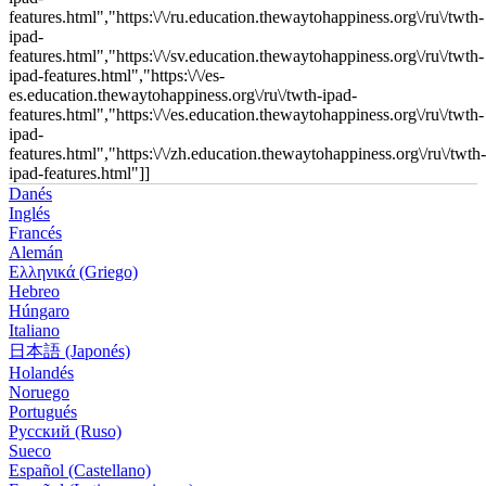
features.html","https:\/\/ru.education.thewaytohappiness.org\/ru\/twth-
ipad-
features.html","https:\/\/sv.education.thewaytohappiness.org\/ru\/twth-
ipad-features.html","https:\/\/es-
es.education.thewaytohappiness.org\/ru\/twth-ipad-
features.html","https:\/\/es.education.thewaytohappiness.org\/ru\/twth-
ipad-
features.html","https:\/\/zh.education.thewaytohappiness.org\/ru\/twth-
ipad-features.html"]]
Danés
Inglés
Francés
Alemán
Ελληνικά (Griego)
Hebreo
Húngaro
Italiano
日本語 (Japonés)
Holandés
Noruego
Portugués
Русский (Ruso)
Sueco
Español (Castellano)