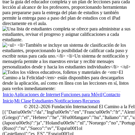
Inicio
Aplicaciones de Internet
Funciones para Móvil
Contacto
Inicio
Mi Clase
Estudiantes
Notificaciones
Recursos
© 2012–2026 Fundación Internacional El Camino a la Fel
[{"Dan\u00e9s":"da","Ingl\u00e9s":"en","Franc\u00e9s":"fr","Al
(Griego)":"el","Hebreo":"he","H\u00fangaro":"hu","Italiano":"it","
(Japon\u00e9s)":"ja","Holand\u00e9s":"nl","Noruego":"no","Portu
(Ruso)":"ru","Sueco":"sv","Espa\u00f1ol
(Castellano)":"es_ES","Espa\u00f1ol