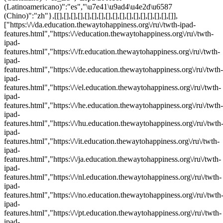
(Latinoamericano)":"es","\u7e41\u9ad4\u4e2d\u6587
(Chino)":"zh"},[[],[],[],[],[],[],[],[],[],[],[],[],[],[],[],[],[]],
["https:\/\/da.education.thewaytohappiness.org\/ru\/twth-ipad-
features.html","https:\/\/education.thewaytohappiness.org\/ru\/twth-
ipad-
features.html","https:\/\/fr.education.thewaytohappiness.org\/ru\/twth-
ipad-
features.html","https:\/\/de.education.thewaytohappiness.org\/ru\/twth-
ipad-
features.html","https:\/\/el.education.thewaytohappiness.org\/ru\/twth-
ipad-
features.html","https:\/\/he.education.thewaytohappiness.org\/ru\/twth-
ipad-
features.html","https:\/\/hu.education.thewaytohappiness.org\/ru\/twth
ipad-
features.html","https:\/\/it.education.thewaytohappiness.org\/ru\/twth-
ipad-
features.html","https:\/\/ja.education.thewaytohappiness.org\/ru\/twth-
ipad-
features.html","https:\/\/nl.education.thewaytohappiness.org\/ru\/twth-
ipad-
features.html","https:\/\/no.education.thewaytohappiness.org\/ru\/twth
ipad-
features.html","https:\/\/pt.education.thewaytohappiness.org\/ru\/twth-
ipad-